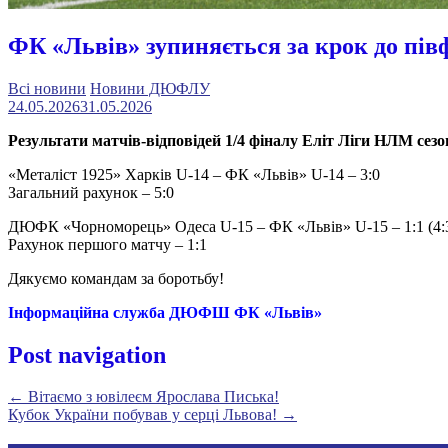
ФК «Львів» зупиняється за крок до пів
Всі новини
Новини ДЮФЛУ
24.05.2026
31.05.2026
Результати матчів-відповідей 1/4 фіналу Еліт Ліги НЛМ сезон
«Металіст 1925» Харків U-14 – ФК «Львів» U-14 – 3:0
Загальний рахунок – 5:0
ДЮФК «Чорноморець» Одеса U-15 – ФК «Львів» U-15 – 1:1 (4:
Рахунок першого матчу – 1:1
Дякуємо командам за боротьбу!
Інформаційна служба ДЮФШ ФК «Львів»
Post navigation
←
Вітаємо з ювілеєм Ярослава Писька!
Кубок України побував у серці Львова!
→