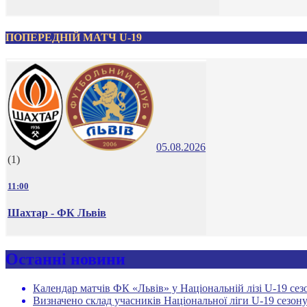
ПОПЕРЕДНІЙ МАТЧ U-19
05.08.2026
(1)
11:00
Шахтар - ФК Львів
Останні новини
Календар матчів ФК «Львів» у Національній лізі U-19 сез
Визначено склад учасників Національної ліги U-19 сезону