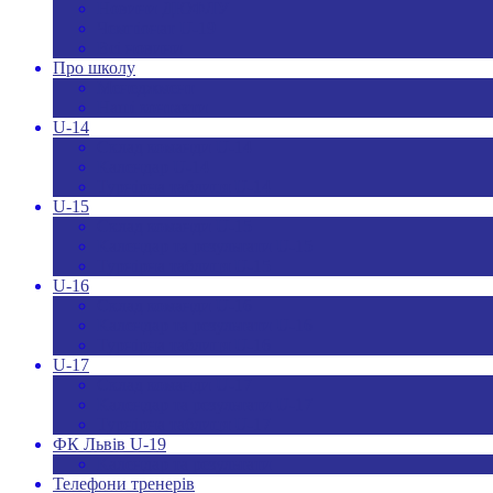
Новини ДЮФЛУ
Чемпіонат U-19
Всі новини
Про школу
Менеджмент
Hаші контакти
U-14
Склад команди U-14
Календар U-14
Турнірна таблиця U-14
U-15
Склад команди U-15
Календар та результати U-15
Турнірна таблиця U-15
U-16
Склад команди U-16
Календар та результати U-16
Турнірна таблиця U-16
U-17
Склад команди U-17
Календар та результати U-17
Турнірна таблиця U-17
ФК Львів U-19
Календар та результати
Телефони тренерів