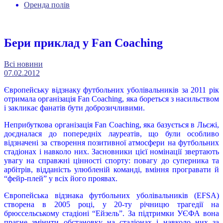
Оренда полів
Бери приклад у Fan Coaching
Всі новини
07.02.2012
Європейську відзнаку футбольних уболівальників за 2011 рік
отримала організація Fan Coaching, яка бореться з насильством
і закликає фанатів бути доброзичливими.
Неприбуткова організація Fan Coaching, яка базується в Льєжі,
доєдналася до попередніх лауреатів, що були особливо
відзначені за створення позитивної атмосфери на футбольних
стадіонах і навколо них. Засновники цієї номінації звертають
увагу на справжні цінності спорту: повагу до суперника та
арбітрів, відданість улюбленій команді, вміння програвати й
“фейр-плей” у всіх його проявах.
Європейська відзнака футбольних уболівальників (EFSA)
створена в 2005 році, у 20-ту річницю трагедії на
брюссельському стадіоні “Ейзель”. За підтримки УЄФА вона
прагне змінити обстановку на стадіонах і навколо них за