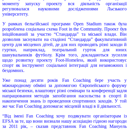
моменту запуску проекту вся діяльність організації
регулювалася науковими дослідженнями Льєзького
університету.
У рамках бельгійської програми Open Stadium також була
розроблена соціальна схема Foot in the Community. Проект був
ініційований за участю “Стандарда” та міської влади. Він
дозволив заснувати на стадіоні “Стандарда” факультативний
центр для місцевих дітей, де для них проводять різні заходи й
гуртки, наприклад, театральний гурток для юних
шанувальників футболу. Крім того, докладаються зусилля
щодо розвитку проекту Foot-Homeless, який використовує
спорт як інструмент соціальної інтеграції для незаможних і
бездомних.
Уже понад десяти років Fan Coaching бере участь у
міжнародному обміні за допомогою Європейського форуму
міської безпеки, влаштовує різні семінари та конференції задля
напрацювання методів запобігання насильства в спорті й
накопичення знань із проведення спортивних заходів. У той
же час Fan Coaching допомагає місцевій владі в її діяльності.
“Від імені Fan Coaching хочу подякувати організаторам із
EFSA за те, що вони визнали нашу асоціацію гідною нагороди
за 2011 рік, – сказав представник Fan Coaching Мануель