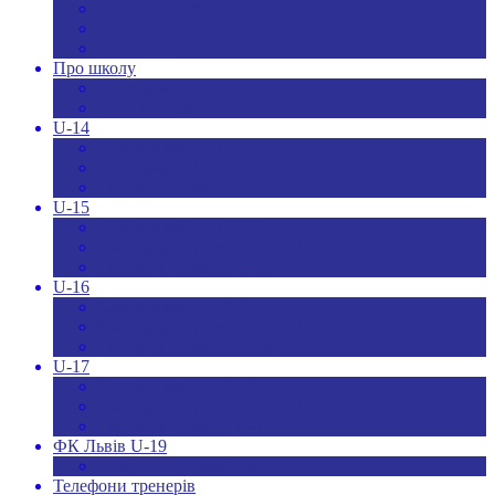
Новини ДЮФЛУ
Чемпіонат U-19
Всі новини
Про школу
Менеджмент
Hаші контакти
U-14
Склад команди U-14
Календар U-14
Турнірна таблиця U-14
U-15
Склад команди U-15
Календар та результати U-15
Турнірна таблиця U-15
U-16
Склад команди U-16
Календар та результати U-16
Турнірна таблиця U-16
U-17
Склад команди U-17
Календар та результати U-17
Турнірна таблиця U-17
ФК Львів U-19
Календар та результати
Телефони тренерів