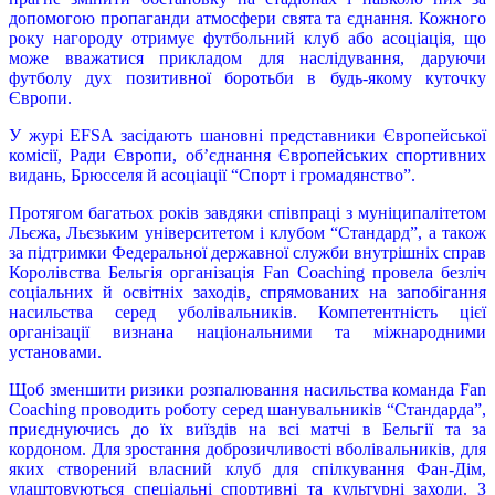
допомогою пропаганди атмосфери свята та єднання. Кожного
року нагороду отримує футбольний клуб або асоціація, що
може вважатися прикладом для наслідування, даруючи
футболу дух позитивної боротьби в будь-якому куточку
Європи.
У журі EFSA засідають шановні представники Європейської
комісії, Ради Європи, об’єднання Європейських спортивних
видань, Брюсселя й асоціації “Спорт і громадянство”.
Протягом багатьох років завдяки співпраці з муніципалітетом
Льєжа, Льєзьким університетом і клубом “Стандард”, а також
за підтримки Федеральної державної служби внутрішніх справ
Королівства Бельгія організація Fan Coaching провела безліч
соціальних й освітніх заходів, спрямованих на запобігання
насильства серед уболівальників. Компетентність цієї
організації визнана національними та міжнародними
установами.
Щоб зменшити ризики розпалювання насильства команда Fan
Coaching проводить роботу серед шанувальників “Стандарда”,
приєднуючись до їх виїздів на всі матчі в Бельгії та за
кордоном. Для зростання доброзичливості вболівальників, для
яких створений власний клуб для спілкування Фан-Дім,
улаштовуються спеціальні спортивні та культурні заходи. З