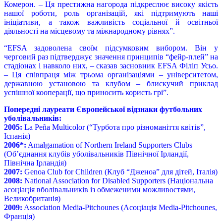
Комерон. – Ця престижна нагорода підкреслює високу якість
нашої роботи, роль організацій, які підтримують наші
ініціативи, а також важливість соціальної й освітньої
діяльності на місцевому та міжнародному рівнях”.
“EFSA задоволена своїм підсумковим вибором. Він у
черговий раз підтверджує значення принципів “фейр-плей” на
стадіонах і навколо них, – сказав засновник EFSA Філіп Усьо.
– Ця співпраця між трьома організаціями – університетом,
державною установою та клубом – блискучий приклад
успішної кооперації, що приносить користь грі”.
Попередні лауреати Європейської відзнаки футбольних
уболівальників:
2005:
La Peña Multicolor (“Турбота про різноманіття квітів”,
Іспанія)
2006*:
Amalgamation of Northern Ireland Supporters Clubs
(Об’єднання клубів уболівальників Північної Ірландії,
Північна Ірландія)
2007:
Genoa Club for Children (Клуб “Дженоа” для дітей, Італія)
2008:
National Association for Disabled Supporters (Національна
асоціація вболівальників із обмеженими можливостями,
Великобританія)
2009:
Association Mеdia-Pitchounes (Асоціація Mеdia-Pitchounes,
Франція)