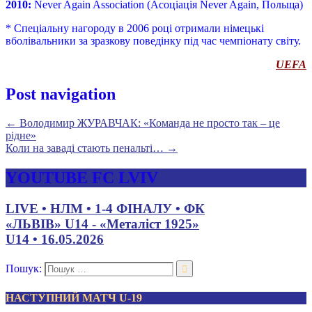
2010:
Never Again Association (Асоціація Never Again, Польща)
* Спеціальну нагороду в 2006 році отримали німецькі
вболівальники за зразкову поведінку під час чемпіонату світу.
UEFA
Post navigation
←
Володимир ЖУРАВЧАК: «Команда не просто так – це
рідне»
Коли на заваді стають пенальті…
→
YOUTUBE FC LVIV
LIVE • НЛМ • 1-4 ФІНАЛУ • ФК
«ЛЬВІВ» U14 - «Металіст 1925»
U14 • 16.05.2026
Пошук:
НАСТУПНИЙ МАТЧ U-19