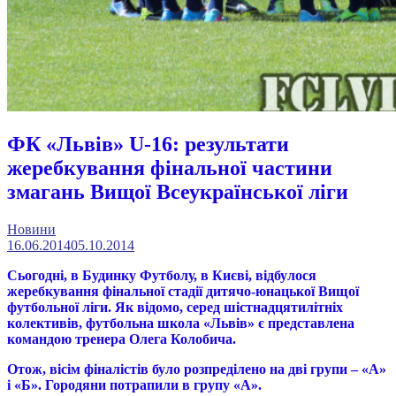
ФК «Львів» U-16: результати
жеребкування фінальної частини
змагань Вищої Всеукраїнської ліги
Новини
16.06.2014
05.10.2014
Сьогодні, в Будинку Футболу, в Києві, відбулося
жеребкування фінальної стадії дитячо-юнацької Вищої
футбольної ліги. Як відомо, серед шістнадцятилітніх
колективів, футбольна школа «Львів» є представлена
командою тренера Олега Колобича
.
Отож, вісім фіналістів було розпреділено на дві групи – «А»
і «Б». Городяни потрапили в групу «А».