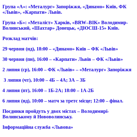
Група «А»:
«Металург» Запоріжжя, «Динамо» Київ, ФК
«Львів», «Карпати» Львів.
Група «Б»: «Металіст» Харків, «
BRW
–
BIK
» Володимир-
Волинський, «Шахтар» Донецьк, «ДЮСШ-15» Київ.
Розклад матчів:
29 червня (
нд
), 18:00
– «Динамо» Київ – ФК «Львів»
30 червня (п
н
), 16:00 – «Карпати» Львів – ФК
«Львів»
2 липня (ср), 16:00 –
ФК «Львів» – «Металург» Запоріжжя
3 липня (чт), 10:00 – 4Б – 4А
; 3А – 3Б
4
липня (
пт
), 16:00
– 1Б-2А;
18:00 – 1А-2Б
6 липня (нд), 10:00 – матч за третє місце; 12:00 – фінал.
Поєдинки пройдуть у двох містах – Володимирі-
Волинському й Нововолинську.
Інформаційна служба «Львова»