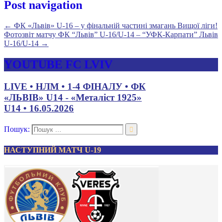
Post navigation
←
ФК «Львів» U-16 – у фінальній частині змагань Вищої ліги!
Фотозвіт матчу ФК “Львів” U-16/U-14 – “УФК-Карпати” Львів
U-16/U-14
→
YOUTUBE FC LVIV
LIVE • НЛМ • 1-4 ФІНАЛУ • ФК
«ЛЬВІВ» U14 - «Металіст 1925»
U14 • 16.05.2026
Пошук:
НАСТУПНИЙ МАТЧ U-19