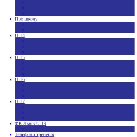
Новини ДЮФЛУ
Чемпіонат U-19
Всі новини
Про школу
Менеджмент
Hаші контакти
U-14
Склад команди U-14
Календар U-14
Турнірна таблиця U-14
U-15
Склад команди U-15
Календар та результати U-15
Турнірна таблиця U-15
U-16
Склад команди U-16
Календар та результати U-16
Турнірна таблиця U-16
U-17
Склад команди U-17
Календар та результати U-17
Турнірна таблиця U-17
ФК Львів U-19
Календар та результати
Телефони тренерів