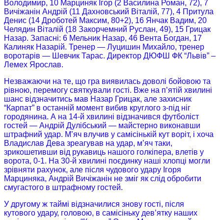
Володимир, 10 Марциняк Ігор (2 Василина Роман, 72), 7
Вичіжанін Андрій (11 Дахновський Віталій, 77), 4 Притула
Денис (14 Дроботей Максим, 80+2), 16 Янчак Вадим, 20
Челядин Віталій (18 Закорчемний Руслан, 49), 15 Грицак
Назар. Запасні: 6 Мельник Назар, 46 Вента Богдан, 17
Калиняк Назарій. Тренер — Луцишин Михайло, тренер
воротарів — Шевчик Тарас. Директор ДЮФШ ФК “Львів” –
Лемех Ярослав.
Незважаючи на те, що гра виявилась доволі бойовою та
рівною, перемогу святкували гості. Вже на п’ятій хвилині
шанс відзначитись мав Назар Грицак, але захисник
“Карпат” в останній момент вибив круглого з-під ніг
городянина. А на 14-й хвилині відзначився футболіст
гостей — Андрій Дулібський — майстерно виконавши
штрафний удар. М’яч влучив у самісінькій кут воріт, і хоча
Владислав Дева зреагував на удар, м’яч таки,
зрикошетивши від рукавиць нашого голкіпера, влетів у
ворота, 0-1. На 30-й хвилині поєдинку наші хлопці могли
зрівняти рахунок, але після чудового удару Ігоря
Марциняка, Андрій Вичіжанін не зміг як слід обробити
смугастого в штрафному гостей.
У другому ж таймі відзначилися знову гості, після
кутового удару, головою, в самісіньку дев’ятку наших