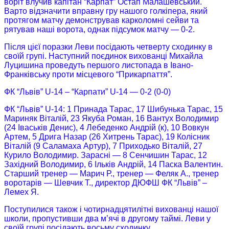
воріт влучив капітан “Карпат” Остап Малашевський.
Варто відзначити вправну гру нашого голкіпера, який
протягом матчу демонстрував карколомні сейви та
рятував наші ворота, однак підсумок матчу — 0-2.
Після цієї поразки Леви посідають четверту сходинку в
своїй групі. Наступний поєдинок вихованці Михайла
Луцишина проведуть першого листопада в Івано-
Франківську проти місцевого “Прикарпаття”.
ФК “Львів” U-14 – “Карпати” U-14 — 0-2 (0-0)
ФК “Львів” U-14: 1 Принада Тарас, 17 Шибунька Тарас, 15
Мариняк Віталій, 23 Якуба Роман, 16 Вантух Володимир
(24 Іваськів Денис), 4 Лебеденко Андрій (к), 10 Вовкун
Артем, 5 Дрига Назар (26 Хитрень Тарас), 19 Колісник
Віталій (9 Саламаха Артур), 7 Приходько Віталій, 27
Курило Володимир. Зарасні — 8 Сенчишин Тарас, 12
Західний Володимир, 6 Ільків Андрій, 14 Паска Валентин.
Старший тренер — Марич Р., тренер — Феляк А., тренер
воротарів — Шевчик Т., директор ДЮФШ ФК “Львів” –
Лемех Я.
Поступилися також і чотирнадцятилітні вихованці нашої
школи, пропустивши два м’ячі в другому таймі. Леви у
своїй групі посідають восьму сходинку.