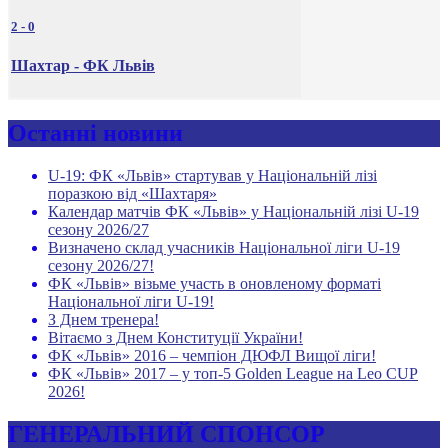
2
-
0
Шахтар - ФК Львів
Останні новини
U-19: ФК «Львів» стартував у Національній лізі
поразкою від «Шахтаря»
Календар матчів ФК «Львів» у Національній лізі U-19
сезону 2026/27
Визначено склад учасників Національної ліги U-19
сезону 2026/27!
ФК «Львів» візьме участь в оновленому форматі
Національної ліги U-19!
З Днем тренера!
Вітаємо з Днем Конституції України!
ФК «Львів» 2016 – чемпіон ДЮФЛ Вищої ліги!
ФК «Львів» 2017 – у топ-5 Golden League на Leo CUP
2026!
ГЕНЕРАЛЬНИЙ СПОНСОР