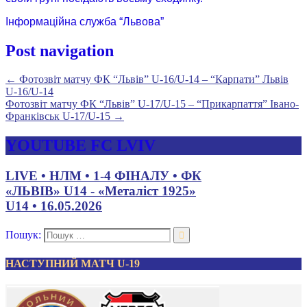
Інформаційна служба “Львова”
Post navigation
←
Фотозвіт матчу ФК “Львів” U-16/U-14 – “Карпати” Львів
U-16/U-14
Фотозвіт матчу ФК “Львів” U-17/U-15 – “Прикарпаття” Івано-
Франківськ U-17/U-15
→
YOUTUBE FC LVIV
LIVE • НЛМ • 1-4 ФІНАЛУ • ФК
«ЛЬВІВ» U14 - «Металіст 1925»
U14 • 16.05.2026
Пошук:
НАСТУПНИЙ МАТЧ U-19