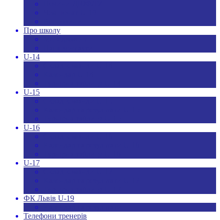
Новини ДЮФЛУ
Чемпіонат U-19
Всі новини
Про школу
Менеджмент
Hаші контакти
U-14
Склад команди U-14
Календар U-14
Турнірна таблиця U-14
U-15
Склад команди U-15
Календар та результати U-15
Турнірна таблиця U-15
U-16
Склад команди U-16
Календар та результати U-16
Турнірна таблиця U-16
U-17
Склад команди U-17
Календар та результати U-17
Турнірна таблиця U-17
ФК Львів U-19
Календар та результати
Телефони тренерів