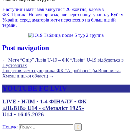
Наступний матч мав відбутися 26 жовтня, вдома з
ФК”Гірник” Новояворівськ, але через нашу участь у Кубку
України серед аматорів матч перенесено на більш пізній
термін.
Post navigation
←
Матч “Опір” Львів U-19 – ФК “Львів” U-19 відбудеться в
Пустомитах
Представляємо суперника ФК “Агробізнес” (м.Волочиськ,
Хмельницької області)
→
YOUTUBE FC LVIV
LIVE • НЛМ • 1-4 ФІНАЛУ • ФК
«ЛЬВІВ» U14 - «Металіст 1925»
U14 • 16.05.2026
Пошук: