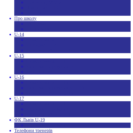
Новини ДЮФЛУ
Чемпіонат U-19
Всі новини
Про школу
Менеджмент
Hаші контакти
U-14
Склад команди U-14
Календар U-14
Турнірна таблиця U-14
U-15
Склад команди U-15
Календар та результати U-15
Турнірна таблиця U-15
U-16
Склад команди U-16
Календар та результати U-16
Турнірна таблиця U-16
U-17
Склад команди U-17
Календар та результати U-17
Турнірна таблиця U-17
ФК Львів U-19
Календар та результати
Телефони тренерів