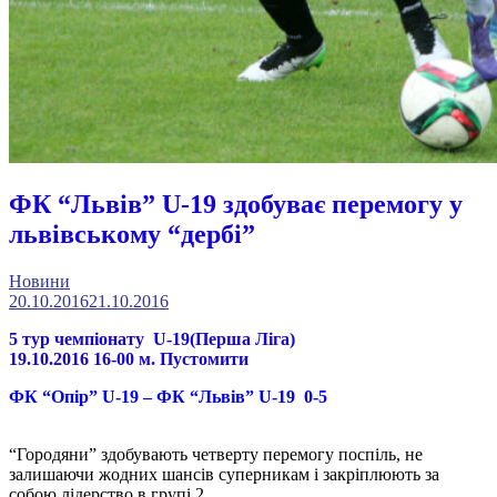
ФК “Львів” U-19 здобуває перемогу у
львівському “дербі”
Новини
20.10.2016
21.10.2016
5 тур чемпіонату U-19(Перша Ліга)
19.10.2016 16-00 м. Пустомити
ФК “Опір” U-19 – ФК “Львів” U-19 0-5
“Городяни” здобувають четверту перемогу поспіль, не
залишаючи жодних шансів суперникам і закріплюють за
собою лідерство в групі 2.