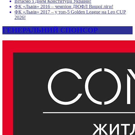
Вітаємо з Днем Конституції України!
ФК «Львів» 2016 – чемпіон ДЮФЛ Вищої ліги!
ФК «Львів» 2017 – у топ-5 Golden League на Leo CUP
2026!
ГЕНЕРАЛЬНИЙ СПОНСОР