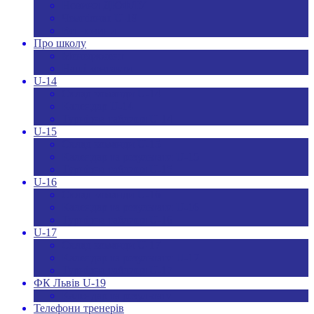
Новини ДЮФЛУ
Чемпіонат U-19
Всі новини
Про школу
Менеджмент
Hаші контакти
U-14
Склад команди U-14
Календар U-14
Турнірна таблиця U-14
U-15
Склад команди U-15
Календар та результати U-15
Турнірна таблиця U-15
U-16
Склад команди U-16
Календар та результати U-16
Турнірна таблиця U-16
U-17
Склад команди U-17
Календар та результати U-17
Турнірна таблиця U-17
ФК Львів U-19
Календар та результати
Телефони тренерів