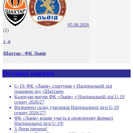
05.08.2026
(1)
2
-
0
Шахтар - ФК Львів
Останні новини
U-19: ФК «Львів» стартував у Національній лізі
поразкою від «Шахтаря»
Календар матчів ФК «Львів» у Національній лізі U-19
сезону 2026/27
Визначено склад учасників Національної ліги U-19
сезону 2026/27!
ФК «Львів» візьме участь в оновленому форматі
Національної ліги U-19!
З Днем тренера!