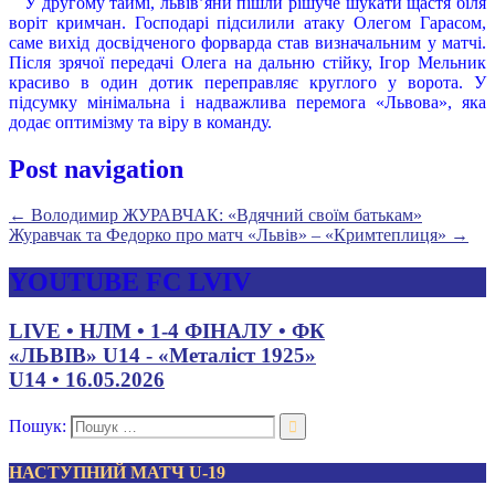
У другому таймі, львів’яни пішли рішуче шукати щастя біля
воріт кримчан. Господарі підсилили атаку Олегом Гарасом,
саме вихід досвідченого форварда став визначальним у матчі.
Після зрячої передачі Олега на дальню стійку, Ігор Мельник
красиво в один дотик переправляє круглого у ворота. У
підсумку мінімальна і надважлива перемога «Львова», яка
додає оптимізму та віру в команду.
Post navigation
←
Володимир ЖУРАВЧАК: «Вдячний своїм батькам»
Журавчак та Федорко про матч «Львів» – «Кримтеплиця»
→
YOUTUBE FC LVIV
LIVE • НЛМ • 1-4 ФІНАЛУ • ФК
«ЛЬВІВ» U14 - «Металіст 1925»
U14 • 16.05.2026
Пошук:
НАСТУПНИЙ МАТЧ U-19