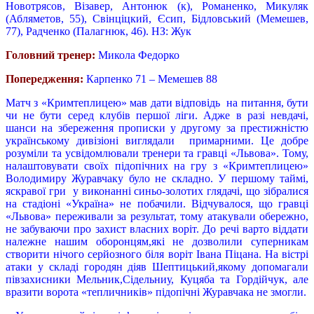
Новотрясов, Візавер, Антонюк (к), Романенко, Микуляк
(Абляметов, 55), Свінціцкий, Єсип, Бідловський (Мемешев,
77), Радченко (Палагнюк, 46). НЗ: Жук
Головний тренер:
Микола Федорко
Попередження:
Карпенко 71 – Мемешев 88
Матч з «Кримтеплицею» мав дати відповідь на питання, бути
чи не бути серед клубів першої ліги. Адже в разі невдачі,
шанси на збереження прописки у другому за престижністю
українському дивізіоні виглядали примарними. Це добре
розуміли та усвідомлювали тренери та гравці «Львова». Тому,
налаштовувати своїх підопічних на гру з «Кримтеплицею»
Володимиру Журавчаку було не складно. У першому таймі,
яскравої гри у виконанні синьо-золотих глядачі, що зібралися
на стадіоні «Україна» не побачили. Відчувалося, що гравці
«Львова» переживали за результат, тому атакували обережно,
не забуваючи про захист власних воріт. До речі варто віддати
належне нашим оборонцям,які не дозволили суперникам
створити нічого серйозного біля воріт Івана Піцана. На вістрі
атаки у складі городян діяв Шептицький,якому допомагали
півзахисники Мельник,Сідельниу, Куцяба та Гордійчук, але
вразити ворота «тепличників» підопічні Журавчака не змогли.