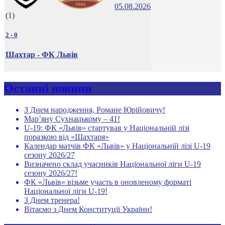
05.08.2026
(1)
2
-
0
Шахтар - ФК Львів
Останні новини
З Днем народження, Романе Юрійовичу!
Мар’яну Сухнацькому – 41!
U-19: ФК «Львів» стартував у Національній лізі
поразкою від «Шахтаря»
Календар матчів ФК «Львів» у Національній лізі U-19
сезону 2026/27
Визначено склад учасників Національної ліги U-19
сезону 2026/27!
ФК «Львів» візьме участь в оновленому форматі
Національної ліги U-19!
З Днем тренера!
Вітаємо з Днем Конституції України!