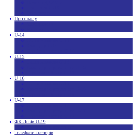
Новини ДЮФЛУ
Чемпіонат U-19
Всі новини
Про школу
Менеджмент
Hаші контакти
U-14
Склад команди U-14
Календар U-14
Турнірна таблиця U-14
U-15
Склад команди U-15
Календар та результати U-15
Турнірна таблиця U-15
U-16
Склад команди U-16
Календар та результати U-16
Турнірна таблиця U-16
U-17
Склад команди U-17
Календар та результати U-17
Турнірна таблиця U-17
ФК Львів U-19
Календар та результати
Телефони тренерів