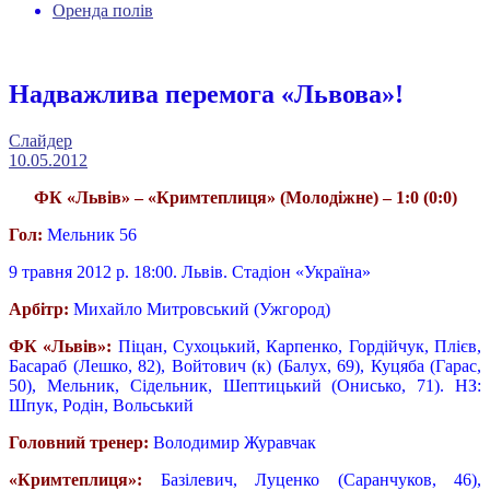
Оренда полів
Надважлива перемога «Львова»!
Слайдер
10.05.2012
ФК «Львів» – «Кримтеплиця» (Молодіжне) – 1:0 (0:0)
Гол:
Мельник 56
9 травня 2012 р. 18:00. Львів. Стадіон «Україна»
Арбітр:
Михайло Митровський (Ужгород)
ФК «Львів»:
Піцан, Сухоцький, Карпенко, Гордійчук, Плієв,
Басараб (Лешко, 82), Войтович (к) (Балух, 69), Куцяба (Гарас,
50), Мельник, Сідельник, Шептицький (Онисько, 71). НЗ:
Шпук, Родін, Вольський
Головний тренер:
Володимир Журавчак
«Кримтеплиця»:
Базілевич, Луценко (Саранчуков, 46),