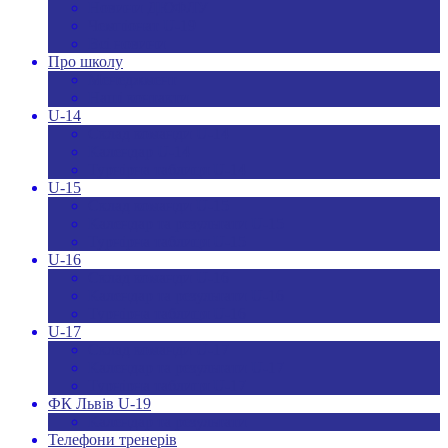
Новини ДЮФЛУ
Чемпіонат U-19
Всі новини
Про школу
Менеджмент
Hаші контакти
U-14
Склад команди U-14
Календар U-14
Турнірна таблиця U-14
U-15
Склад команди U-15
Календар та результати U-15
Турнірна таблиця U-15
U-16
Склад команди U-16
Календар та результати U-16
Турнірна таблиця U-16
U-17
Склад команди U-17
Календар та результати U-17
Турнірна таблиця U-17
ФК Львів U-19
Календар та результати
Телефони тренерів