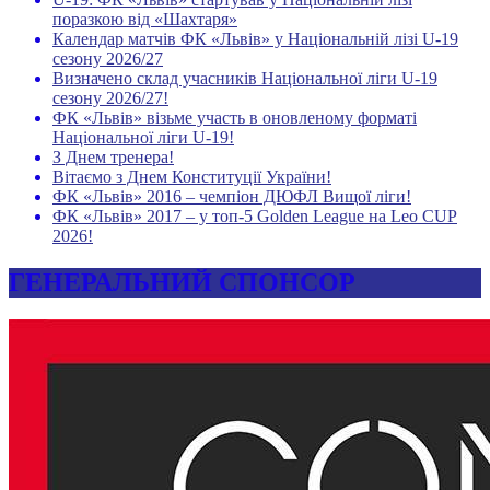
поразкою від «Шахтаря»
Календар матчів ФК «Львів» у Національній лізі U-19
сезону 2026/27
Визначено склад учасників Національної ліги U-19
сезону 2026/27!
ФК «Львів» візьме участь в оновленому форматі
Національної ліги U-19!
З Днем тренера!
Вітаємо з Днем Конституції України!
ФК «Львів» 2016 – чемпіон ДЮФЛ Вищої ліги!
ФК «Львів» 2017 – у топ-5 Golden League на Leo CUP
2026!
ГЕНЕРАЛЬНИЙ СПОНСОР