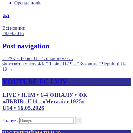
Оренда полів
аа
Всі новини
28.09.2016
Post navigation
←
ФК «Львів» U-14: очок немає…
Фотозвіт з матчу ФК “Львів” U-19 – “Буковина” Чернівці U-
19
→
YOUTUBE FC LVIV
LIVE • НЛМ • 1-4 ФІНАЛУ • ФК
«ЛЬВІВ» U14 - «Металіст 1925»
U14 • 16.05.2026
Пошук:
НАСТУПНИЙ МАТЧ U-19