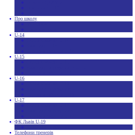
Новини ДЮФЛУ
Чемпіонат U-19
Всі новини
Про школу
Менеджмент
Hаші контакти
U-14
Склад команди U-14
Календар U-14
Турнірна таблиця U-14
U-15
Склад команди U-15
Календар та результати U-15
Турнірна таблиця U-15
U-16
Склад команди U-16
Календар та результати U-16
Турнірна таблиця U-16
U-17
Склад команди U-17
Календар та результати U-17
Турнірна таблиця U-17
ФК Львів U-19
Календар та результати
Телефони тренерів