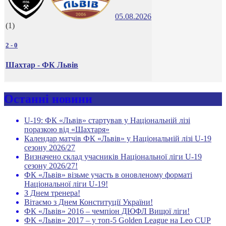
05.08.2026
(1)
2
-
0
Шахтар - ФК Львів
Останні новини
U-19: ФК «Львів» стартував у Національній лізі
поразкою від «Шахтаря»
Календар матчів ФК «Львів» у Національній лізі U-19
сезону 2026/27
Визначено склад учасників Національної ліги U-19
сезону 2026/27!
ФК «Львів» візьме участь в оновленому форматі
Національної ліги U-19!
З Днем тренера!
Вітаємо з Днем Конституції України!
ФК «Львів» 2016 – чемпіон ДЮФЛ Вищої ліги!
ФК «Львів» 2017 – у топ-5 Golden League на Leo CUP