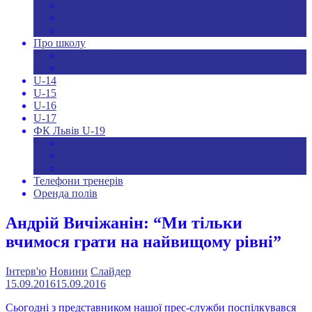
Новини ДЮФЛУ
Чемпіонат U-19
Всі новини
Про школу
Менеджмент
Hаші контакти
U-14
U-15
U-16
U-17
ФК Львів U-19
Календар та результати
Склад команди
Тренерський штаб
Телефони тренерів
Оренда полів
Андрій Вичіжанін: “Ми тільки
вчимося грати на найвищому рівні”
Інтерв'ю
Новини
Слайдер
15.09.2016
15.09.2016
Сьогодні з представником нашої прес-служби поспілкувався