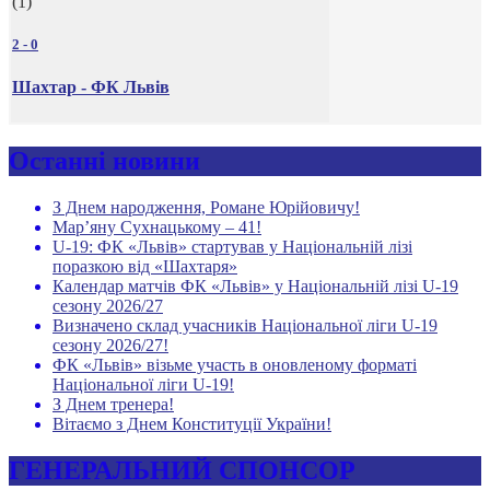
(1)
2
-
0
Шахтар - ФК Львів
Останні новини
З Днем народження, Романе Юрійовичу!
Мар’яну Сухнацькому – 41!
U-19: ФК «Львів» стартував у Національній лізі
поразкою від «Шахтаря»
Календар матчів ФК «Львів» у Національній лізі U-19
сезону 2026/27
Визначено склад учасників Національної ліги U-19
сезону 2026/27!
ФК «Львів» візьме участь в оновленому форматі
Національної ліги U-19!
З Днем тренера!
Вітаємо з Днем Конституції України!
ГЕНЕРАЛЬНИЙ СПОНСОР