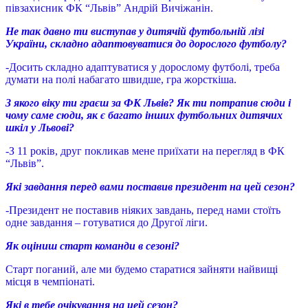
півзахисник ФК “Львів” Андрій Вичіжанін.
Не так давно ти виступав у дитячій футбольній лізі
України, складно адаптовуватися до дорослого футболу?
-Досить складно адаптуватися у дорослому футболі, треба
думати на полі набагато швидше, гра жорсткіша.
З якого віку ти граєш за ФК Львів? Як ти потрапив сюди і
чому саме сюди, як є багато інших футбольних дитячих
шкіл у Львові?
-З 11 років, друг покликав мене приїхати на перегляд в ФК
“Львів”.
Які завдання перед вами поставив президент на цей сезон?
-Президент не поставив ніяких завдань, перед нами стоїть
одне завдання – готуватися до Другої ліги.
Як оціниш старт команди в сезоні?
Старт поганий, але ми будемо старатися зайняти найвищі
місця в чемпіонаті.
Які в тебе очікування на цей сезон?