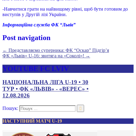
-Навчитися грати на найвищому рівні, щоб бути готовим до
виступів у Другій лізі України.
Інформаційна служба ФК “Львів”
Post navigation
←
Представляємо суперника: ФК “Оскар” Підгір’я
ФК «Львів» U-16: звитяга на «Соколі»!
→
YOUTUBE FC LVIV
НАЦІОНАЛЬНА ЛІГА U-19 • 30
ТУР • ФК «ЛЬВІВ» - «ВЕРЕС» •
12.08.2026
Пошук:
НАСТУПНИЙ МАТЧ U-19