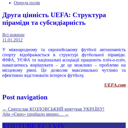
Оренда полів
Друга цінність UEFA: Структура
піраміди та субсидіарність
Всі новини
11.01.2012
У міжнародному та європейському футболі автономність
спорту відображається в структурі футбольної піраміди.
ФІФА, УЄФА та національні асоціації працюють пліч-о-пліч,
намагаючись вирішувати – де це можливо – проблеми на
місцевому рівні. Це дозволяє максимально чутливо та
ефективно відстоювати інтереси футболу.
UEFA.com
Post navigation
←
Святослав КОЗЛОВСЬКИЙ врятував УКРАЇНУ!
Аби «Євро» пройшло мирно…
→
YOUTUBE FC LVIV