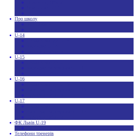
Новини ДЮФЛУ
Чемпіонат U-19
Всі новини
Про школу
Менеджмент
Hаші контакти
U-14
Склад команди U-14
Календар U-14
Турнірна таблиця U-14
U-15
Склад команди U-15
Календар та результати U-15
Турнірна таблиця U-15
U-16
Склад команди U-16
Календар та результати U-16
Турнірна таблиця U-16
U-17
Склад команди U-17
Календар та результати U-17
Турнірна таблиця U-17
ФК Львів U-19
Календар та результати
Телефони тренерів