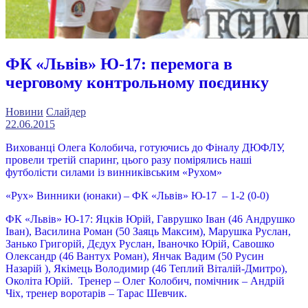
ФК «Львів» Ю-17: перемога в
черговому контрольному поєдинку
Новини
Слайдер
22.06.2015
Вихованці Олега Колобича, готуючись до Фіналу ДЮФЛУ,
провели третій спаринг, цього разу помірялись наші
футболісти силами із винниківським «Рухом»
«Рух» Винники (юнаки) – ФК «Львів» Ю-17 – 1-2 (0-0)
ФК «Львів» Ю-17: Яцків Юрій, Гаврушко Іван (46 Андрушко
Іван), Василина Роман (50 Заяць Максим), Марушка Руслан,
Занько Григорій, Дєдух Руслан, Іваночко Юрій, Савошко
Олександр (46 Вантух Роман), Янчак Вадим (50 Русин
Назарій ), Якімець Володимир (46 Теплий Віталій-Дмитро),
Околіта Юрій. Тренер – Олег Колобич, помічник – Андрій
Чіх, тренер воротарів – Тарас Шевчик.