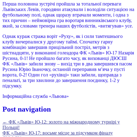
Перша половина зустрічі пройшла за тотальної переваги
Львівських Левів, городяни атакували і володіли ситуацією на
футбольному полі, однак щоразу втрачали моменти, і одна з
тих причин – неймовірна гра воротаря винниківського клубу,
який, за словами тренера наших футболістів, «витягував» усе.
Однак кураж стража воріт «Руху», як і сили тамтешнього
клубу вичерпалися у другому таймі. Спочатку гарну
комбінацію завершив прицільний постріл, метрів з
шістнадцяти, у виконанні голеадора ФК «Львів» Ю-17 Назарія
Русина, 0-1! Не пройшло багато часу, як вихованці ДЮСШ
ФК «Львів» забили знову – вихід три в два завершився пасом
Русина Юрію Іваночку, останній переправив м’яча у пусті
ворота, 0-2! Один гол «рухівці» таки забили, щоправда з
пенальті, за три хвилини до завершення поєдинку, 1-2 у
підсумку.
Інформаційна служба «Львова»
Post navigation
←
ФК «Львів» Ю-12: золото на міжнародному турнірі у
Польщі!
ФК «Львів» Ю-17: восьме місце за підсумком фіналу