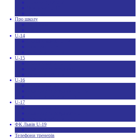
Новини ДЮФЛУ
Чемпіонат U-19
Всі новини
Про школу
Менеджмент
Hаші контакти
U-14
Склад команди U-14
Календар U-14
Турнірна таблиця U-14
U-15
Склад команди U-15
Календар та результати U-15
Турнірна таблиця U-15
U-16
Склад команди U-16
Календар та результати U-16
Турнірна таблиця U-16
U-17
Склад команди U-17
Календар та результати U-17
Турнірна таблиця U-17
ФК Львів U-19
Календар та результати
Телефони тренерів