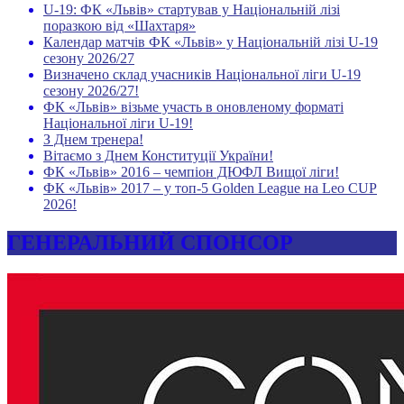
U-19: ФК «Львів» стартував у Національній лізі
поразкою від «Шахтаря»
Календар матчів ФК «Львів» у Національній лізі U-19
сезону 2026/27
Визначено склад учасників Національної ліги U-19
сезону 2026/27!
ФК «Львів» візьме участь в оновленому форматі
Національної ліги U-19!
З Днем тренера!
Вітаємо з Днем Конституції України!
ФК «Львів» 2016 – чемпіон ДЮФЛ Вищої ліги!
ФК «Львів» 2017 – у топ-5 Golden League на Leo CUP
2026!
ГЕНЕРАЛЬНИЙ СПОНСОР