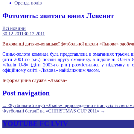
Оренда полів
Фотомить: звитяга юних Левенят
Всі новини
30.12.2011
30.12.2011
Вихованці дитячо-юнацької футбольної школи «Львова» здобули
Синьо-золота команда була представлена в змаганнях трьома в
(діти 2001-го р.н.) посіли другу сходинку, а підопічні Олега
«Львів U-8» (діти 2003-го р.н.) розмістились у підсумку в 
офіційному сайті «Львова» найближчим часом.
Інформаційна служба «Львова»
Post navigation
←
Футбольний клуб «Львів» щиросердечно вітає усіх із святам
Футбольні баталії на «CHRISTMAS CUP 2011»
→
YOUTUBE FC LVIV