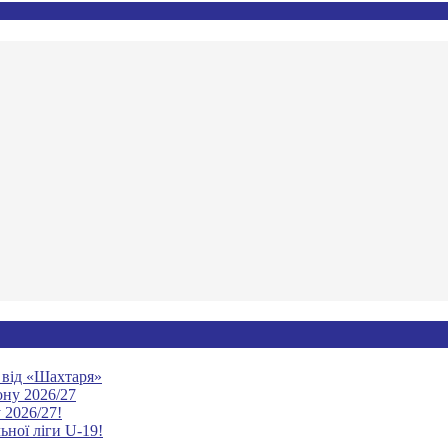
ю від «Шахтаря»
ону 2026/27
 2026/27!
ьної ліги U-19!