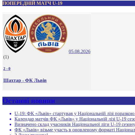
ПОПЕРЕДНІЙ МАТЧ U-19
05.08.2026
(1)
2
-
0
Шахтар - ФК Львів
Останні новини
U-19: ФК «Львів» стартував у Національній лізі поразко
Календар матчів ФК «Львів» у Національній лізі U-19 сез
Визначено склад учасників Національної ліги U-19 сезону
ФК «Львів» візьме участь в оновленому форматі Націонал