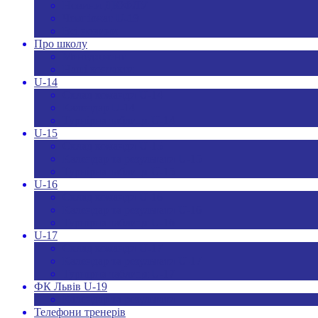
Новини ДЮФЛУ
Чемпіонат U-19
Всі новини
Про школу
Менеджмент
Hаші контакти
U-14
Склад команди U-14
Календар U-14
Турнірна таблиця U-14
U-15
Склад команди U-15
Календар та результати U-15
Турнірна таблиця U-15
U-16
Склад команди U-16
Календар та результати U-16
Турнірна таблиця U-16
U-17
Склад команди U-17
Календар та результати U-17
Турнірна таблиця U-17
ФК Львів U-19
Календар та результати
Телефони тренерів