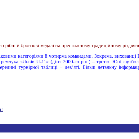
 срібні й бронзові медалі на престижному традиційному різдвян
іковими категоріями й чотирма командами. Зокрема, вихованці І
 Яремчука «Львів U-11» (діти 2000-го р.н.) – третю. Юні футбо
середині турнірної таблиці – дев’яті. Більш детальну інформа
и!