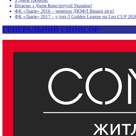
З Днем тренера!
Вітаємо з Днем Конституції України!
ФК «Львів» 2016 – чемпіон ДЮФЛ Вищої ліги!
ФК «Львів» 2017 – у топ-5 Golden League на Leo CUP 202
ГЕНЕРАЛЬНИЙ СПОНСОР