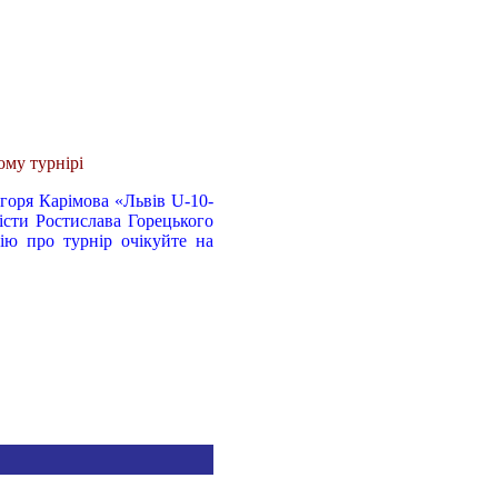
ому турнірі
горя Карімова «Львів U-10-
лісти Ростислава Горецького
цію про турнір очікуйте на