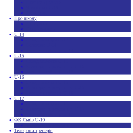
Новини ДЮФЛУ
Чемпіонат U-19
Всі новини
Про школу
Менеджмент
Hаші контакти
U-14
Склад команди U-14
Календар U-14
Турнірна таблиця U-14
U-15
Склад команди U-15
Календар та результати U-15
Турнірна таблиця U-15
U-16
Склад команди U-16
Календар та результати U-16
Турнірна таблиця U-16
U-17
Склад команди U-17
Календар та результати U-17
Турнірна таблиця U-17
ФК Львів U-19
Календар та результати
Телефони тренерів