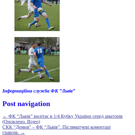
Інформаційна служба ФК ”Львів”
Post navigation
←
ФК “Львів” вилітає в 1/4 Кубку України серед аматорів
(Оновлено. Відео)
СКК “Демня” – ФК “Львів”. Післяматчеві коментарі
гравців.
→