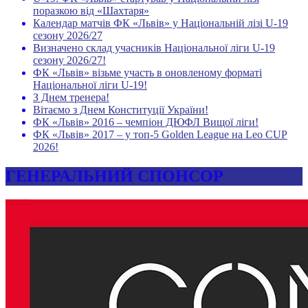
поразкою від «Шахтаря»
Календар матчів ФК «Львів» у Національній лізі U-19
сезону 2026/27
Визначено склад учасників Національної ліги U-19
сезону 2026/27!
ФК «Львів» візьме участь в оновленому форматі
Національної ліги U-19!
З Днем тренера!
Вітаємо з Днем Конституції України!
ФК «Львів» 2016 – чемпіон ДЮФЛ Вищої ліги!
ФК «Львів» 2017 – у топ-5 Golden League на Leo CUP
2026!
ГЕНЕРАЛЬНИЙ СПОНСОР