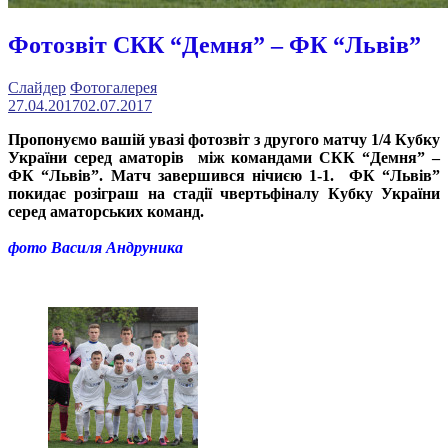
Фотозвіт СКК “Демня” – ФК “Львів”
Слайдер
Фотогалерея
27.04.2017
02.07.2017
Пропонуємо вашій увазі фотозвіт з другого матчу 1/4 Кубку
України серед аматорів
між командами
СКК “Демня” –
ФК “Львів”.
Матч завершився нічиєю 1-1. ФК “Львів”
покидає розіграш на стадії чвертьфіналу Кубку України
серед аматорських команд.
фото
Василя Андруника