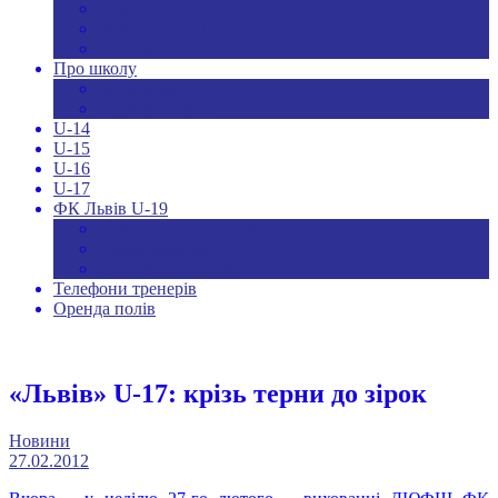
Новини ДЮФЛУ
Чемпіонат U-19
Всі новини
Про школу
Менеджмент
Hаші контакти
U-14
U-15
U-16
U-17
ФК Львів U-19
Календар та результати
Склад команди
Тренерський штаб
Телефони тренерів
Оренда полів
«Львів» U-17: крізь терни до зірок
Новини
27.02.2012