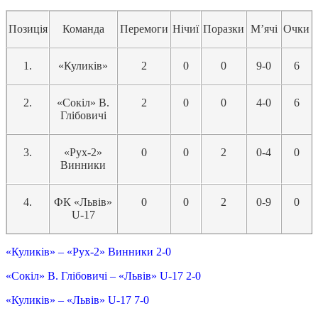
Позиція
Команда
Перемоги
Нічиї
Поразки
М’ячі
Очки
1.
«Куликів»
2
0
0
9-0
6
2.
«Сокіл» В.
2
0
0
4-0
6
Глібовичі
3.
«Рух-2»
0
0
2
0-4
0
Винники
4.
ФК «Львів»
0
0
2
0-9
0
U-17
«Куликів» – «Рух-2» Винники 2-0
«Сокіл» В. Глібовичі – «Львів» U-17 2-0
«Куликів» – «Львів» U-17 7-0