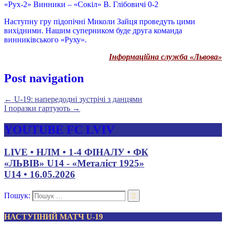
«Рух-2» Винники – «Сокіл» В. Глібовичі 0-2
Наступну гру підопічні Миколи Зайця проведуть цими
вихідними. Нашим суперником буде друга команда
винниківського «Руху».
Інформаційна служба «Львова»
Post navigation
←
U-19: напередодні зустрічі з данцями
І поразки гартують
→
YOUTUBE FC LVIV
LIVE • НЛМ • 1-4 ФІНАЛУ • ФК
«ЛЬВІВ» U14 - «Металіст 1925»
U14 • 16.05.2026
Пошук:
НАСТУПНИЙ МАТЧ U-19