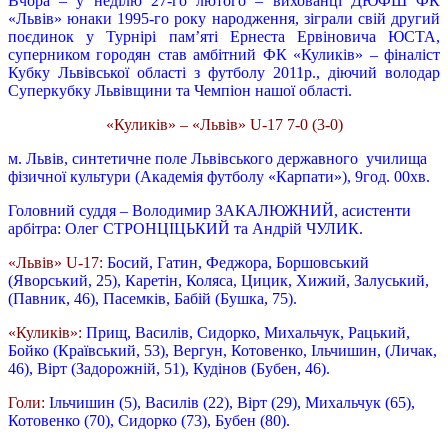
Вчора – у неділю 27-го лютого – вихованці ДЮФШ ФК
«Львів» юнаки 1995-го року народження, зіграли свій другий
поєдинок у Турнірі пам’яті Ернеста Ервіновича ЮСТА,
суперником городян став амбітний ФК «Куликів» – фіналіст
Кубку Львівської області з футболу 2011р., діючий володар
Суперкубку Львівщини та Чемпіон нашої області.
«Куликів» – «Львів» U-17 7-0 (3-0)
м. Львів, синтетичне поле Львівського державного училища
фізичної культури (Академія футболу «Карпати»), 9год. 00хв.
Головний суддя – Володимир ЗАКАЛЮЖНИЙ, асистенти
арбітра: Олег СТРОНЦІЦЬКИЙ та Андрій ЧУЛИК.
«Львів» U-17:
Босий, Гатин, Феджора, Боршовський
(Яворський, 25), Каретін, Коляса, Цицик, Хижий, Залуський,
(Павник, 46), Пасемків, Бабій (Бушка, 75).
«Куликів»:
Прищ, Василів, Сидорко, Михальчук, Рацький,
Бойко (Краївський, 53), Вергун, Котовенко, Ільчишин, (Личак,
46), Вірт (Задорожній, 51), Кудінов (Бубен, 46).
Голи:
Ільчишин (5), Василів (22), Вірт (29), Михальчук (65),
Котовенко (70), Сидорко (73), Бубен (80).