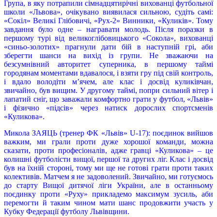
Група, в яку потрапили сімнадцятирічні вихованці футбольної
школи «Львова», очікувано виявилася сильною, судіть самі:
«Сокіл» Великі Глібовичі, «Рух-2» Винники, «Куликів». Тому
завдання було одне – награвати молодь. Після поразки в
першому турі від великоглібовицького «Сокола», вихованці
«синьо-золотих» прагнули дати бій в наступній грі, аби
зберегти шанси на вихід із групи. Не зважаючи на
безсумнівний авторитет суперника, в першому таймі
городянам моментами вдавалося, і взяти гру під свій контроль,
і вдало володіти м’ячем, але клас і досвід куликівчан,
звичайно, був вищим. У другому таймі, попри сильний вітер і
лапатий сніг, що заважали комфортно грати у футбол, «Львів»
і фізично «підсів» через натиск дорослих спортсменів
«Куликова».
Микола ЗАЯЦЬ (тренер ФК «Львів» U-17): поєдинок вийшов
важким, ми грали проти дуже хорошої команди, можна
сказати, проти професіоналів, адже гравці «Куликова» – це
колишні футболісти вищої, першої та других ліг. Клас і досвід
був на їхній стороні, тому ми ще не готові грати проти таких
колективів. Матчем я не задоволений. Звичайно, ми готуємось
до старту Вищої дитячої ліги України, але в останньому
поєдинку проти «Руху» прикладемо максимум зусиль, аби
перемогти й таким чином мати шанс продовжити участь у
Кубку Федерації футболу Львівщини.