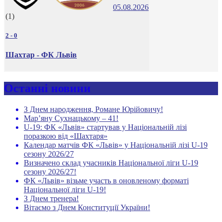
05.08.2026
(1)
2
-
0
Шахтар - ФК Львів
Останні новини
З Днем народження, Романе Юрійовичу!
Мар’яну Сухнацькому – 41!
U-19: ФК «Львів» стартував у Національній лізі
поразкою від «Шахтаря»
Календар матчів ФК «Львів» у Національній лізі U-19
сезону 2026/27
Визначено склад учасників Національної ліги U-19
сезону 2026/27!
ФК «Львів» візьме участь в оновленому форматі
Національної ліги U-19!
З Днем тренера!
Вітаємо з Днем Конституції України!