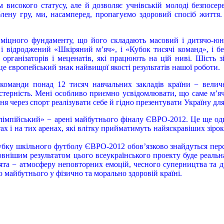
 високого статусу, але й дозволяє учнівській молоді безпосер
лену гру, ми, насамперед, пропагуємо здоровий спосіб життя
міцного фундаменту, що його складають масовий і дитячо-юн
 і відроджений «Шкіряний м’яч», і «Кубок тисячі команд», і бе
рганізаторів і меценатів, які працюють на цій ниві. Шість з
 європейський знак найвищої якості результатів нашої роботи.
команди понад 12 тисяч навчальних закладів країни − велич
стерність. Мені особливо приємно усвідомлювати, що саме м’яч
ня через спорт реалізувати себе й гідно презентувати Україну для
лімпійський» − арені майбутнього фіналу ЄВРО-2012. Це ще о
ах і на тих аренах, які влітку прийматимуть найяскравіших зірок
убку шкільного футболу ЄВРО-2012 обов’язково знайдуться персп
внішим результатом цього всеукраїнського проекту буде реальн
ята − атмосферу неповторних емоцій, чесного суперництва та 
 майбутнього у фізично та морально здоровій країні.