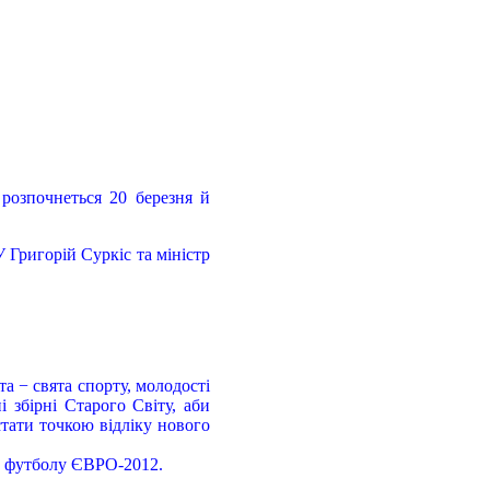
розпочнеться 20 березня й
 Григорій Суркіс та міністр
а − свята спорту, молодості
 збірні Старого Світу, аби
стати точкою відліку нового
го футболу ЄВРО-2012.