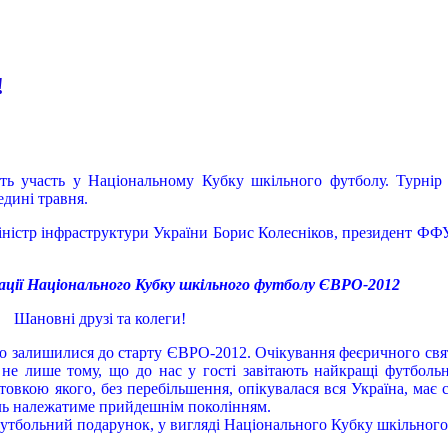
!
ть участь у Національному Кубку шкільного футболу. Турнір 
дині травня.
міністр інфраструктури України Борис Колесніков, президент ФФУ
ації Національного Кубку шкільного футболу ЄВРО-2012
Шановні друзі та колеги!
що залишилися до старту ЄВРО-2012. Очікування феєричного свят
не лише тому, що до нас у гості завітають найкращі футбольні
товкою якого, без перебільшення, опікувалася вся Україна, має 
роль належатиме прийдешнім поколінням.
 футбольний подарунок, у вигляді Національного Кубку шкільно