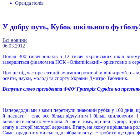
Оренда полів
У добру путь, Кубок шкільного футболу
Всі новини
06.03.2012
Понад 300 тисяч юнаків з 12 тисяч українських шкіл візьму
завершиться фіналом на НСК «Олімпійський» орієнтовно в сере
Про це під час презентації змагання розповіли віце-прем’єр – 
освіти, науки, молоді та спорту України Дмитро Табачник.
Вступне слово президента ФФУ Григорія Суркіса на презент
Напередодні ми з вами перетнули знаковий рубіж у 100 днів, 
й наснаги − стає все більш відчутним і більш хвилюючим. І 
визначити нового чемпіона. А ще й тому, що цей турнір, підго
етапу в історії молодої держави. Етапу, на якому вирішальна 
Саме заради них ми сьогодні зібралися тут − зробити ще один