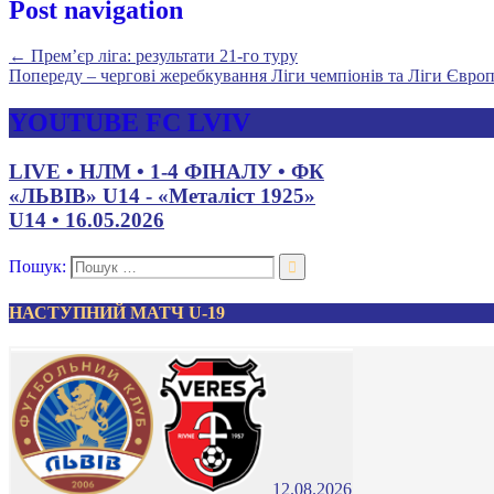
Post navigation
←
Прем’єр ліга: результати 21-го туру
Попереду – чергові жеребкування Ліги чемпіонів та Ліги Євро
YOUTUBE FC LVIV
LIVE • НЛМ • 1-4 ФІНАЛУ • ФК
«ЛЬВІВ» U14 - «Металіст 1925»
U14 • 16.05.2026
Пошук:
НАСТУПНИЙ МАТЧ U-19
12.08.2026