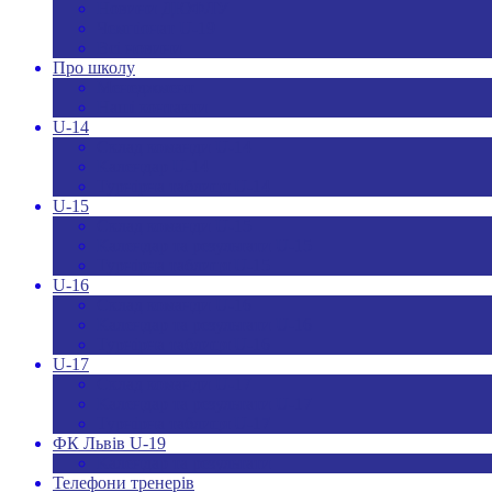
Новини ДЮФЛУ
Чемпіонат U-19
Всі новини
Про школу
Менеджмент
Hаші контакти
U-14
Склад команди U-14
Календар U-14
Турнірна таблиця U-14
U-15
Склад команди U-15
Календар та результати U-15
Турнірна таблиця U-15
U-16
Склад команди U-16
Календар та результати U-16
Турнірна таблиця U-16
U-17
Склад команди U-17
Календар та результати U-17
Турнірна таблиця U-17
ФК Львів U-19
Календар та результати
Телефони тренерів