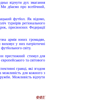
едньо відчути дух змагання
. Ми дбаємо про всебічний,
ацький футбол. Як відомо,
зліч турнірів регіонального
ірок, присвоєних Федерації
езна армія юних громадян,
 виховує у них патріотичні
 футбольного світу.
дин престижний стимул для
 європейського та світового
ективні гравці, які згодом
а можливість для кожного з
дружби. Можливість відчути
ФФУ