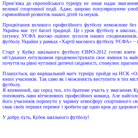
Прив’язка до європейського турніру не лише надає змаганням
великої спортивної події. Адже, широко популяризуючи улюб
гармонійний розвиток наших дітей та онуків.
Процвітання великого професійного футболу неможливе без 
Україна має тут багаті традиції. Це і урок футболу в школах,
ґатунку. УЄФА високо оцінює зусилля наших сподвижників, о
футболу України у рамках «Хартії масового футболу УЄФА» − це
Старт у Кубку шкільного футболу ЄВРО-2012 готові взяти 
об’єднаних ентузіазмом продемонструвати своє вміння та май
почуття на рівні чутливої дитячої свідомості, стимулює прагнен
Планується, що вирішальний матч турніру пройде на НСК «О
юних учасників. Так само як і можливість виступити в тих міст
футболу.
Я впевнений, що серед тих, хто братиме участь у змаганнях К
поповнять лави вітчизняних професійних команд. Але найголо
його учасників поринути у чарівну атмосферу спортивного св
смак своїх перших перемог і зробити ще один крок до здорового
У добру путь, Кубок шкільного футболу!