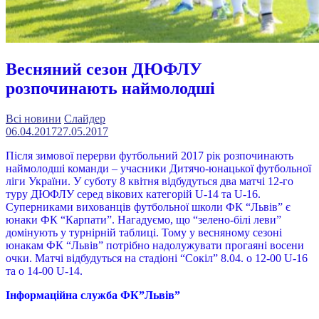
Весняний сезон ДЮФЛУ
розпочинають наймолодші
Всі новини
Слайдер
06.04.2017
27.05.2017
Після зимової перерви футбольний 2017 рік розпочинають
наймолодші команди – учасники Дитячо-юнацької футбольної
ліги України. У суботу 8 квітня відбудуться два матчі 12-го
туру ДЮФЛУ серед вікових категорій U-14 та U-16.
Суперниками вихованців футбольної школи ФК “Львів” є
юнаки ФК “Карпати”. Нагадуємо, що “зелено-білі леви”
домінують у турнірній таблиці. Тому у весняному сезоні
юнакам ФК “Львів” потрібно надолужувати прогаяні восени
очки. Матчі відбудуться на стадіоні “Сокіл” 8.04. о 12-00 U-16
та о 14-00 U-14.
Інформаційна служба ФК”Львів”