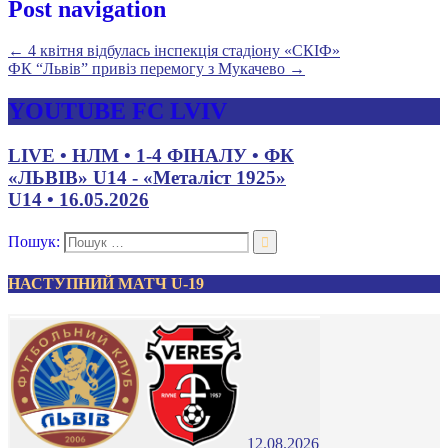
Post navigation
←
4 квітня відбулась інспекція стадіону «СКІФ»
ФК “Львів” привіз перемогу з Мукачево
→
YOUTUBE FC LVIV
LIVE • НЛМ • 1-4 ФІНАЛУ • ФК
«ЛЬВІВ» U14 - «Металіст 1925»
U14 • 16.05.2026
Пошук:
НАСТУПНИЙ МАТЧ U-19
12.08.2026