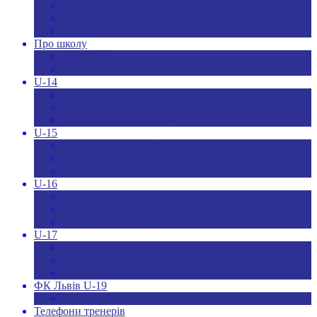
Новини ДЮФЛУ
Чемпіонат U-19
Всі новини
Про школу
Менеджмент
Hаші контакти
U-14
Склад команди U-14
Календар U-14
Турнірна таблиця U-14
U-15
Склад команди U-15
Календар та результати U-15
Турнірна таблиця U-15
U-16
Склад команди U-16
Календар та результати U-16
Турнірна таблиця U-16
U-17
Склад команди U-17
Календар та результати U-17
Турнірна таблиця U-17
ФК Львів U-19
Календар та результати
Телефони тренерів