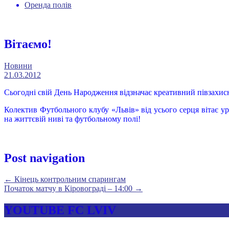
Оренда полів
Вітаємо!
Новини
21.03.2012
Сьогодні свій День Народження відзначає креативний півза
Колектив Футбольного клубу «Львів» від усього серця вітає ур
на життєвій ниві та футбольному полі!
Post navigation
←
Кінець контрольним спарингам
Початок матчу в Кіровограді – 14:00
→
YOUTUBE FC LVIV