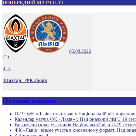
ПОПЕРЕДНІЙ МАТЧ U-19
05.08.2026
(1)
2
-
0
Шахтар - ФК Львів
Останні новини
U-19: ФК «Львів» стартував у Національній лізі поразко
Календар матчів ФК «Львів» у Національній лізі U-19 сез
Визначено склад учасників Національної ліги U-19 сезону
ФК «Львів» візьме участь в оновленому форматі Націонал
З Днем тренера!