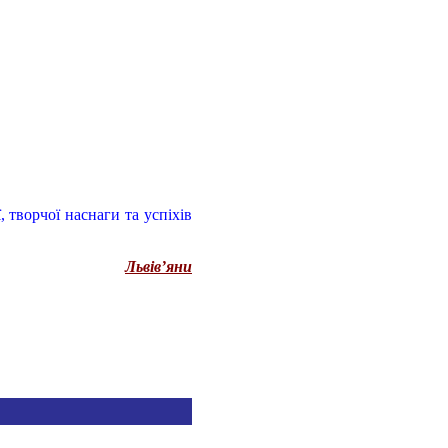
 творчої наснаги та успіхів
Львів
’
яни