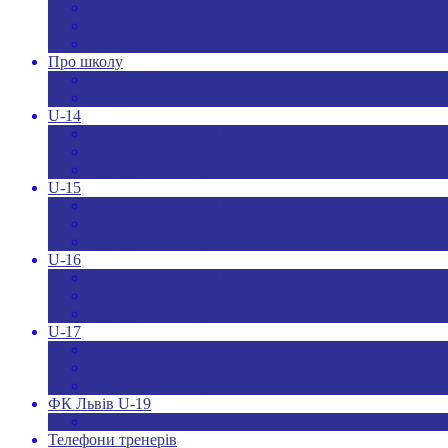
Новини ДЮФЛУ
Чемпіонат U-19
Всі новини
Про школу
Менеджмент
Hаші контакти
U-14
Склад команди U-14
Календар U-14
Турнірна таблиця U-14
U-15
Склад команди U-15
Календар та результати U-15
Турнірна таблиця U-15
U-16
Склад команди U-16
Календар та результати U-16
Турнірна таблиця U-16
U-17
Склад команди U-17
Календар та результати U-17
Турнірна таблиця U-17
ФК Львів U-19
Календар та результати
Телефони тренерів