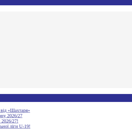
ю від «Шахтаря»
ону 2026/27
 2026/27!
ьної ліги U-19!