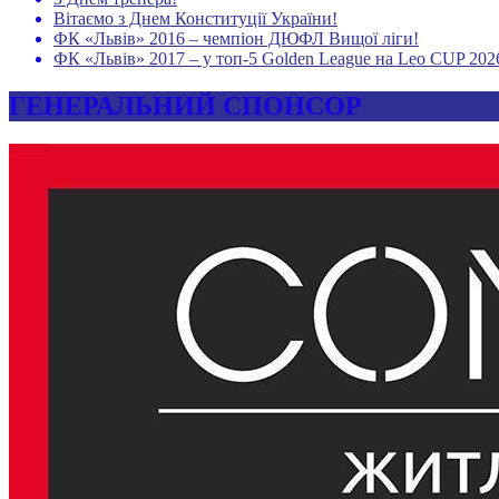
Вітаємо з Днем Конституції України!
ФК «Львів» 2016 – чемпіон ДЮФЛ Вищої ліги!
ФК «Львів» 2017 – у топ-5 Golden League на Leo CUP 202
ГЕНЕРАЛЬНИЙ СПОНСОР