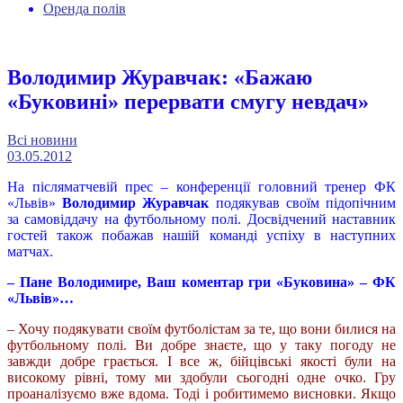
Оренда полів
Володимир Журавчак: «Бажаю
«Буковині» перервати смугу невдач»
Всі новини
03.05.2012
На післяматчевій прес – конференції головний тренер ФК
«Львів»
Володимир Журавчак
подякував своїм підопічним
за самовіддачу на футбольному полі. Досвідчений наставник
гостей також побажав нашій команді успіху в наступних
матчах.
– Пане Володимире, Ваш коментар гри «Буковина» – ФК
«Львів»…
– Хочу подякувати своїм футболістам за те, що вони билися на
футбольному полі. Ви добре знаєте, що у таку погоду не
завжди добре грається. І все ж, бійцівські якості були на
високому рівні, тому ми здобули сьогодні одне очко. Гру
проаналізуємо вже вдома. Тоді і робитимемо висновки. Якщо