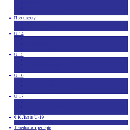
Новини ДЮФЛУ
Чемпіонат U-19
Всі новини
Про школу
Менеджмент
Hаші контакти
U-14
Склад команди U-14
Календар U-14
Турнірна таблиця U-14
U-15
Склад команди U-15
Календар та результати U-15
Турнірна таблиця U-15
U-16
Склад команди U-16
Календар та результати U-16
Турнірна таблиця U-16
U-17
Склад команди U-17
Календар та результати U-17
Турнірна таблиця U-17
ФК Львів U-19
Календар та результати
Телефони тренерів