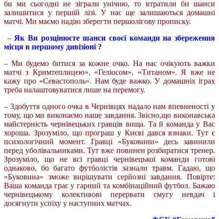
би ми сьогодні не зіграли унічию, то втратили би шанси
залишитися у першій лізі. У нас ще залишаються домашні
матчі. Ми маємо надію зберегти першолігову прописку.
–
Як Ви розцінюєте шанси своєї команди на збереження
місця в першому дивізіоні ?
– Ми будемо битися за кожне очко. На нас очікують важки
матчі з Кримтеплицею», «Геліосом», «Титаном». Я вже не
кажу про «Севастополь». Нам буде важко. У домашніх іграх
треба налаштовуватися лише на перемогу.
– Здобуття одного очка в Чернівцях надало нам впевненості у
тому, що ми виконаємо наше завдання. Звісно,що виконавська
майстерність чернівецьких гравців вища. Та й команда у Вас
хороша. Зрозуміло, що програш у Києві дався взнаки. Тут є
психологічний момент. Гравці «Буковини» десь завинили
перед уболівальниками. Тут вже повинен розбиратися тренер.
Зрозуміло, що не всі гравці чернівецької команди готові
однаково, бо багато футболістів зазнали травм. Гадаю, що
«Буковина» зможе вирішувати серйозні завдання. Повірте:
Ваша команда грає у гарний та комбінаційний футбол. Бажаю
чернівецькому колективові перервати смугу невдач і
досягнути успіху у наступних матчах.