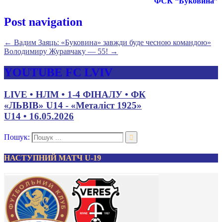
ФСК “Буковина”
Post navigation
←
Вадим Заяць: «Буковина» завжди буде чесною командою»
Володимиру Журавчаку — 55!
→
YOUTUBE FC LVIV
LIVE • НЛМ • 1-4 ФІНАЛУ • ФК
«ЛЬВІВ» U14 - «Металіст 1925»
U14 • 16.05.2026
Пошук:
НАСТУПНИЙ МАТЧ U-19