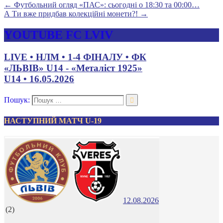
←
Футбольний огляд «ПАС»: сьогодні о 18:30 та 00:00…
А Ти вже придбав колекційні монети?!
→
YOUTUBE FC LVIV
LIVE • НЛМ • 1-4 ФІНАЛУ • ФК
«ЛЬВІВ» U14 - «Металіст 1925»
U14 • 16.05.2026
Пошук:
НАСТУПНИЙ МАТЧ U-19
12.08.2026
(2)