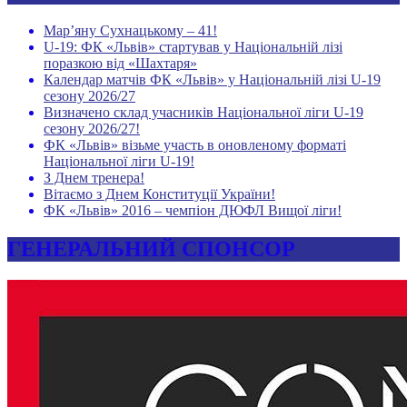
Мар’яну Сухнацькому – 41!
U-19: ФК «Львів» стартував у Національній лізі
поразкою від «Шахтаря»
Календар матчів ФК «Львів» у Національній лізі U-19
сезону 2026/27
Визначено склад учасників Національної ліги U-19
сезону 2026/27!
ФК «Львів» візьме участь в оновленому форматі
Національної ліги U-19!
З Днем тренера!
Вітаємо з Днем Конституції України!
ФК «Львів» 2016 – чемпіон ДЮФЛ Вищої ліги!
ГЕНЕРАЛЬНИЙ СПОНСОР