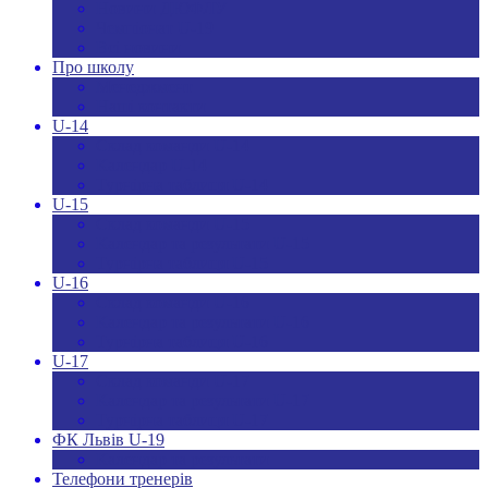
Новини ДЮФЛУ
Чемпіонат U-19
Всі новини
Про школу
Менеджмент
Hаші контакти
U-14
Склад команди U-14
Календар U-14
Турнірна таблиця U-14
U-15
Склад команди U-15
Календар та результати U-15
Турнірна таблиця U-15
U-16
Склад команди U-16
Календар та результати U-16
Турнірна таблиця U-16
U-17
Склад команди U-17
Календар та результати U-17
Турнірна таблиця U-17
ФК Львів U-19
Календар та результати
Телефони тренерів