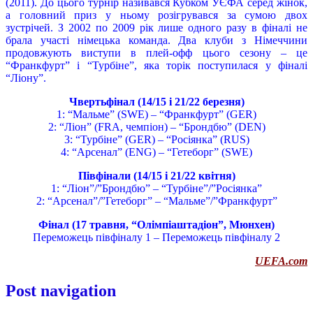
(2011). До цього турнір називався Кубком УЄФА серед жінок,
а головний приз у ньому розігрувався за сумою двох
зустрічей. З 2002 по 2009 рік лише одного разу в фіналі не
брала участі німецька команда. Два клуби з Німеччини
продовжують виступи в плей-офф цього сезону – це
“Франкфурт” і “Турбіне”, яка торік поступилася у фіналі
“Ліону”.
Чвертьфінал (14/15 і 21/22 березня)
1: “Мальме” (SWE) – “Франкфурт” (GER)
2: “Ліон” (FRA, чемпіон) – “Брондбю” (DEN)
3: “Турбіне” (GER) – “Росіянка” (RUS)
4: “Арсенал” (ENG) – “Гетеборг” (SWE)
Півфінали (14/15 і 21/22 квітня)
1: “Ліон”/”Брондбю” – “Турбіне”/”Росіянка”
2: “Арсенал”/”Гетеборг” – “Мальме”/”Франкфурт”
Фінал (17 травня, “Олімпіаштадіон”, Мюнхен)
Переможець півфіналу 1 – Переможець півфіналу 2
UEFA.com
Post navigation