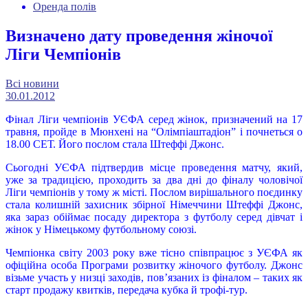
Оренда полів
Визначено дату проведення жіночої
Ліги Чемпіонів
Всі новини
30.01.2012
Фінал Ліги чемпіонів УЄФА серед жінок, призначений на 17
травня, пройде в Мюнхені на “Олімпіаштадіон” і почнеться о
18.00 СЕТ. Його послом стала Штеффі Джонс.
Сьогодні УЄФА підтвердив місце проведення матчу, який,
уже за традицією, проходить за два дні до фіналу чоловічої
Ліги чемпіонів у тому ж місті. Послом вирішального поєдинку
стала колишній захисник збірної Німеччини Штеффі Джонс,
яка зараз обіймає посаду директора з футболу серед дівчат і
жінок у Німецькому футбольному союзі.
Чемпіонка світу 2003 року вже тісно співпрацює з УЄФА як
офіційна особа Програми розвитку жіночого футболу. Джонс
візьме участь у низці заходів, пов’язаних із фіналом – таких як
старт продажу квитків, передача кубка й трофі-тур.