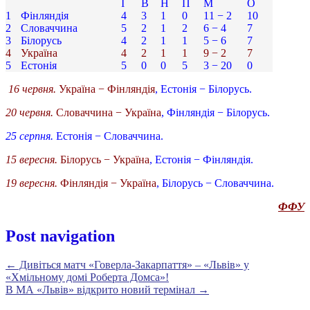
І
В
Н
П
М
О
1
Фінляндія
4
3
1
0
11 − 2
10
2
Словаччина
5
2
1
2
6 − 4
7
3
Білорусь
4
2
1
1
5 − 6
7
4
Україна
4
2
1
1
9 − 2
7
5
Естонія
5
0
0
5
3 − 20
0
16 червня.
Україна − Фінляндія
, Естонія − Білорусь.
20 червня.
Словаччина − Україна
, Фінляндія − Білорусь.
25 серпня.
Естонія − Словаччина.
15 вересня.
Білорусь − Україна
, Естонія − Фінляндія.
19 вересня.
Фінляндія − Україна
, Білорусь − Словаччина.
ФФУ
Post navigation
←
Дивіться матч «Говерла-Закарпаття» – «Львів» у
«Хмільному домі Роберта Домса»!
В МА «Львів» відкрито новий термінал
→