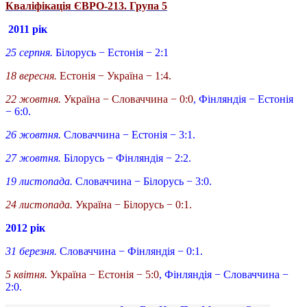
Кваліфікація ЄВРО-213. Група 5
2011 рік
25 серпня.
Білорусь − Естонія − 2:1
18 вересня.
Естонія − Україна − 1:4.
22 жовтня.
Україна − Словаччина − 0:0
, Фінляндія − Естонія
− 6:0.
26 жовтня.
Словаччина − Естонія − 3:1.
27 жовтня.
Білорусь − Фінляндія − 2:2.
19 листопада.
Словаччина − Білорусь − 3:0.
24 листопада.
Україна − Білорусь − 0:1.
2012 рік
31 березня.
Словаччина − Фінляндія − 0:1.
5 квітня.
Україна − Естонія − 5:0
, Фінляндія − Словаччина −
2:0.