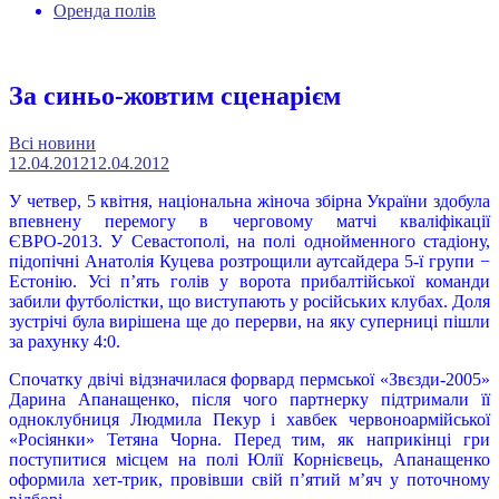
Оренда полів
За синьо-жовтим сценарієм
Всі новини
12.04.2012
12.04.2012
У четвер, 5 квітня, національна жіноча збірна України здобула
впевнену перемогу в черговому матчі кваліфікації
ЄВРО-2013. У Севастополі, на полі однойменного стадіону,
підопічні Анатолія Куцева розтрощили аутсайдера 5-ї групи −
Естонію. Усі п’ять голів у ворота прибалтійської команди
забили футболістки, що виступають у російських клубах. Доля
зустрічі була вирішена ще до перерви, на яку суперниці пішли
за рахунку 4:0.
Спочатку двічі відзначилася форвард пермської «Звєзди-2005»
Дарина Апанащенко, після чого партнерку підтримали її
одноклубниця Людмила Пекур і хавбек червоноармійської
«Росіянки» Тетяна Чорна. Перед тим, як наприкінці гри
поступитися місцем на полі Юлії Корнієвець, Апанащенко
оформила хет-трик, провівши свій п’ятий м’яч у поточному