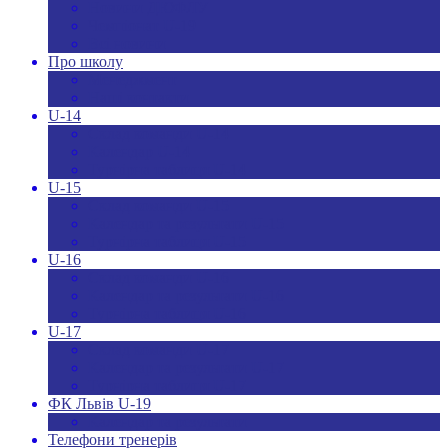
Новини ДЮФЛУ
Чемпіонат U-19
Всі новини
Про школу
Менеджмент
Hаші контакти
U-14
Склад команди U-14
Календар U-14
Турнірна таблиця U-14
U-15
Склад команди U-15
Календар та результати U-15
Турнірна таблиця U-15
U-16
Склад команди U-16
Календар та результати U-16
Турнірна таблиця U-16
U-17
Склад команди U-17
Календар та результати U-17
Турнірна таблиця U-17
ФК Львів U-19
Календар та результати
Телефони тренерів