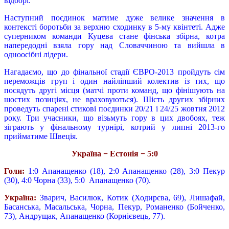
відборі.
Наступний поєдинок матиме дуже велике значення в
контексті боротьби за верхню сходинку в 5-му квінтеті. Адже
суперником команди Куцева стане фінська збірна, котра
напередодні взяла гору над Словаччиною та вийшла в
одноосібні лідери.
Нагадаємо, що до фінальної стадії ЄВРО-2013 пройдуть сім
переможців груп і один найліпший колектив із тих, що
посядуть другі місця (матчі проти команд, що фінішують на
шостих позиціях, не враховуються). Шість других збірних
проведуть спарені стикові поєдинки 20/21 і 24/25 жовтня 2012
року. Три учасники, що візьмуть гору в цих двобоях, теж
зіграють у фінальному турнірі, котрий у липні 2013-го
прийматиме Швеція.
Україна − Естонія − 5:0
Голи:
1:0 Апанащенко (18), 2:0 Апанащенко (28), 3:0 Пекур
(30), 4:0 Чорна (33), 5:0 Апанащенко (70).
Україна:
Зварич, Василюк, Котик (Ходирєва, 69), Лишафай,
Басанська, Масальська, Чорна, Пекур, Романенко (Бойченко,
73), Андрущак, Апанащенко (Корнієвець, 77).