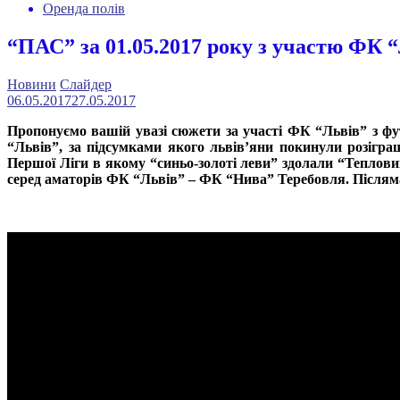
Оренда полів
“ПАС” за 01.05.2017 року з участю ФК 
Новини
Слайдер
06.05.2017
27.05.2017
Пропонуємо вашій увазі сюжети за участі ФК “Львів” з фу
“Львів”
, за підсумками якого львів’яни покинули розігра
Першої Ліги в якому “синьо-золоті леви” здолали “Теплов
серед аматорів ФК “Львів” – ФК “Нива” Теребовля.
Післяма