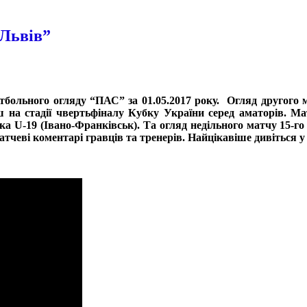
“Львів”
тбольного огляду “ПАС” за 01.05.2017 року.
Огляд другого
ш на стадії
чвертьфіналу Кубку України серед аматорів. М
ика
U-19 (Івано-Франківськ).
Та огляд недільного матчу 15-г
тчеві коментарі гравців та тренерів. Найцікавіше дивіться у 