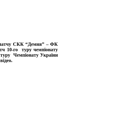
 матчу СКК “Демня” –
ФК
атч
10-го туру чемпіонату
о туру Чемпіонату України
відео.