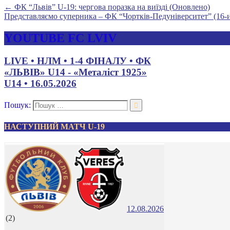
←
ФК “Львів” U-19: чергова поразка на виїзді (Оновлено)
Представляємо суперника – ФК “Чортків-Педуніверситет” (16-
YOUTUBE FC LVIV
LIVE • НЛМ • 1-4 ФІНАЛУ • ФК
«ЛЬВІВ» U14 - «Металіст 1925»
U14 • 16.05.2026
Пошук:
НАСТУПНИЙ МАТЧ U-19
12.08.2026
(2)