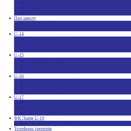
Новини ДЮФЛУ
Чемпіонат U-19
Всі новини
Про школу
Менеджмент
Hаші контакти
U-14
Склад команди U-14
Календар U-14
Турнірна таблиця U-14
U-15
Склад команди U-15
Календар та результати U-15
Турнірна таблиця U-15
U-16
Склад команди U-16
Календар та результати U-16
Турнірна таблиця U-16
U-17
Склад команди U-17
Календар та результати U-17
Турнірна таблиця U-17
ФК Львів U-19
Календар та результати
Телефони тренерів