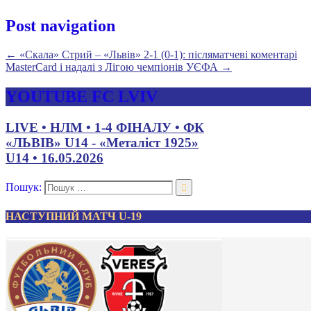
Post navigation
←
«Скала» Стрий – «Львів» 2-1 (0-1): післяматчеві коментарі
MasterCard і надалі з Лігою чемпіонів УЄФА
→
YOUTUBE FC LVIV
LIVE • НЛМ • 1-4 ФІНАЛУ • ФК
«ЛЬВІВ» U14 - «Металіст 1925»
U14 • 16.05.2026
Пошук:
НАСТУПНИЙ МАТЧ U-19