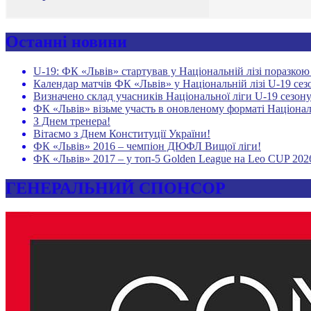
Останні новини
U-19: ФК «Львів» стартував у Національній лізі поразко
Календар матчів ФК «Львів» у Національній лізі U-19 сез
Визначено склад учасників Національної ліги U-19 сезону
ФК «Львів» візьме участь в оновленому форматі Націонал
З Днем тренера!
Вітаємо з Днем Конституції України!
ФК «Львів» 2016 – чемпіон ДЮФЛ Вищої ліги!
ФК «Львів» 2017 – у топ-5 Golden League на Leo CUP 202
ГЕНЕРАЛЬНИЙ СПОНСОР