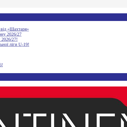
ю від «Шахтаря»
ону 2026/27
 2026/27!
ьної ліги U-19!
6!