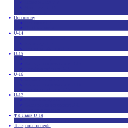
Новини ДЮФЛУ
Чемпіонат U-19
Всі новини
Про школу
Менеджмент
Hаші контакти
U-14
Склад команди U-14
Календар U-14
Турнірна таблиця U-14
U-15
Склад команди U-15
Календар та результати U-15
Турнірна таблиця U-15
U-16
Склад команди U-16
Календар та результати U-16
Турнірна таблиця U-16
U-17
Склад команди U-17
Календар та результати U-17
Турнірна таблиця U-17
ФК Львів U-19
Календар та результати
Телефони тренерів